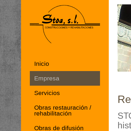
Inicio
Empresa
Servicios
Reh
Obras restauración /
rehabilitación
STO
his
Obras de difusión