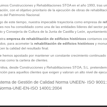
uimos Construcciones y Rehabilitaciones STOA en el año 1993, tras un
ación, con el objetivo prioritario de la ejecución de obras de rehabilita
cos del Patrimonio Nacional.
argo de este tiempo, nuestra impecable trayectoria como empresa de
re
les nos ha consolidado como una de las entidades líderes del sector p
 y Consejería de Cultura de la Junta de Castilla y León, ayuntamientos
stra
empresa de rehabilitación de edificios históricos
contamos con
dos, para acometer la
rehabilitación de edificios históricos
y monume
cen la calidad del resultado final.
e hemos apostado por mantener un constante crecimiento continuado y
eras como la cartera de clientes.
initiva, desde Construcciones y Rehabilitaciones STOA, S.L. pretendem
nción para aquellos clientes que exigen y valoran un alto nivel de ejecuc
stema de Gestión de Calidad Norma UNEEN- ISO 9001
Norma-UNE-EN-ISO 14001:2004