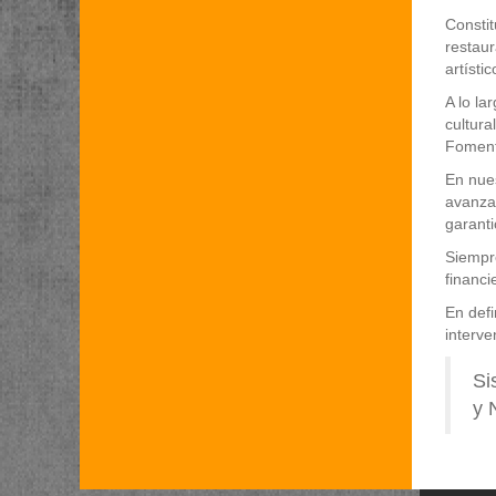
Constit
restaur
artísti
A lo l
cultura
Fomento
En nue
avanza
garanti
Siempr
financi
En def
interve
Si
y 