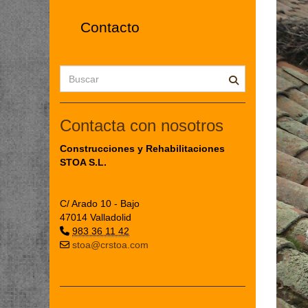
Contacto
Contacta con nosotros
Construcciones y Rehabilitaciones
STOA S.L.
C/ Arado 10 - Bajo
47014 Valladolid
983 36 11 42
stoa@crstoa.com