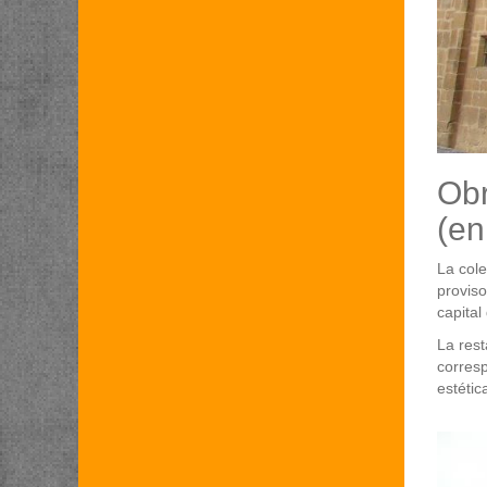
Obr
(en
La cole
proviso
capital
La rest
corres
estétic